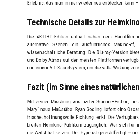
Erlebnis, das man immer wieder neu entdecken kann –
Technische Details zur Heimkin
Die 4K-UHD-Edition enthält neben dem Hauptfilm 
alternative Szenen, ein ausführliches Making-o
wissenschaftliche Beratung. Die Blu-ray-Version biete
und Dolby Atmos auf den meisten Plattformen verfügba
und einem 5.1-Soundsystem, um die volle Wirkung zu e
Fazit (im Sinne eines natürlich
Mit seiner Mischung aus harter Science-Fiction, herz
Mary“ neue Maßstäbe. Ryan Gosling liefert eine Oscar
frische, hoffnungsvolle Richtung lenkt. Die Verfügba
breiten Heimkino-Publikum zugänglich. Wer sich für in
die Watchlist setzen. Der Hype ist gerechtfertigt — un