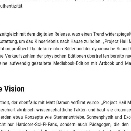
uthentizität.
zeitgleich mit dem digitalen Release, was einen Trend widerspiegel
stattung, um das Kinoerlebnis nach Hause zu holen. „Project Hail M
stition profitiert: Die detailreichen Bilder und der dynamische Soun
Die Verkaufszahlen der physischen Editionen übertreffen bereits na
ine aufwendig gestaltete Mediabook-Edition mit Artbook und Mak
e Vision
heit, der ebenfalls mit Matt Damon verfilmt wurde. „Project Hail Ma
herchiert akribisch wissenschaftliche Fakten und baut sie organisc
werden etwa Konzepte wie Sternenantriebe, Sonnenphysik und Exo
nicht nur Hardcore-Sci-Fi-Fans, sondern auch Pädagogen, die den