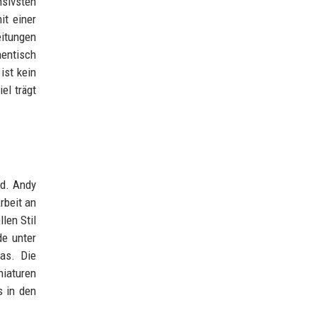
nsivsten
it einer
eitungen
hentisch
ist kein
el trägt
od. Andy
rbeit an
len Stil
de unter
as. Die
niaturen
s in den