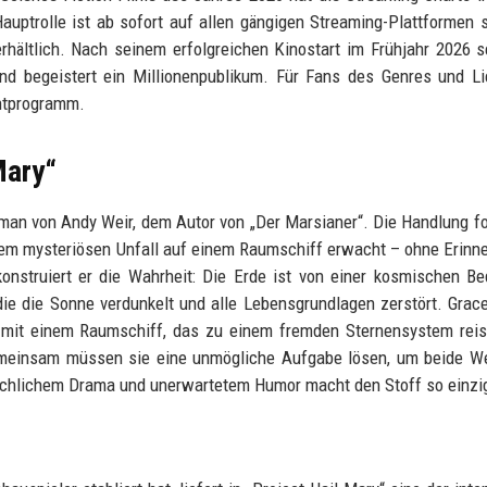
Hauptrolle ist ab sofort auf allen gängigen Streaming-Plattformen 
hältlich. Nach seinem erfolgreichen Kinostart im Frühjahr 2026 s
nd begeistert ein Millionenpublikum. Für Fans des Genres und L
chtprogramm.
Mary“
man von Andy Weir, dem Autor von „Der Marsianer“. Die Handlung f
nem mysteriösen Unfall auf einem Raumschiff erwacht – ohne Erinn
konstruiert er die Wahrheit: Die Erde ist von einer kosmischen B
die die Sonne verdunkelt und alle Lebensgrundlagen zerstört. Grace
t mit einem Raumschiff, das zu einem fremden Sternensystem reis
gemeinsam müssen sie eine unmögliche Aufgabe lösen, um beide W
nschlichem Drama und unerwartetem Humor macht den Stoff so einzig