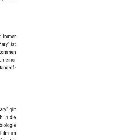
t: Immer
ary“ ist
d kommen
ch einer
ing-of-
ry“ gilt
h in die
biologie
 Film im