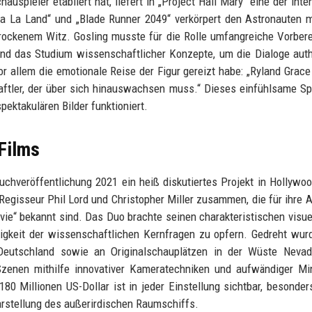
auspieler etabliert hat, liefert in „Project Hail Mary“ eine der inte
„La La Land“ und „Blade Runner 2049“ verkörpert den Astronauten m
trockenem Witz. Gosling musste für die Rolle umfangreiche Vorber
 und das Studium wissenschaftlicher Konzepte, um die Dialoge aut
or allem die emotionale Reise der Figur gereizt habe: „Ryland Grace 
aftler, der über sich hinauswachsen muss.“ Dieses einfühlsame Spi
pektakulären Bilder funktioniert.
Films
Buchveröffentlichung 2021 ein heiß diskutiertes Projekt in Hollywo
egisseur Phil Lord und Christopher Miller zusammen, die für ihre A
ie“ bekannt sind. Das Duo brachte seinen charakteristischen visuel
tigkeit der wissenschaftlichen Kernfragen zu opfern. Gedreht wur
Deutschland sowie an Originalschauplätzen in der Wüste Nevad
Szenen mithilfe innovativer Kameratechniken und aufwändiger Mi
 Millionen US-Dollar ist in jeder Einstellung sichtbar, besonder
arstellung des außerirdischen Raumschiffs.