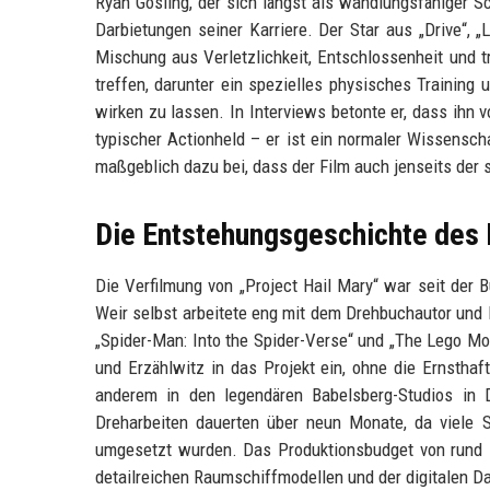
Ryan Gosling, der sich längst als wandlungsfähiger Sch
Darbietungen seiner Karriere. Der Star aus „Drive“, 
Mischung aus Verletzlichkeit, Entschlossenheit und 
treffen, darunter ein spezielles physisches Training
wirken zu lassen. In Interviews betonte er, dass ihn v
typischer Actionheld – er ist ein normaler Wissensch
maßgeblich dazu bei, dass der Film auch jenseits der s
Die Entstehungsgeschichte des 
Die Verfilmung von „Project Hail Mary“ war seit der 
Weir selbst arbeitete eng mit dem Drehbuchautor und R
„Spider-Man: Into the Spider-Verse“ und „The Lego Mov
und Erzählwitz in das Projekt ein, ohne die Ernsthaf
anderem in den legendären Babelsberg-Studios in 
Dreharbeiten dauerten über neun Monate, da viele 
umgesetzt wurden. Das Produktionsbudget von rund 180
detailreichen Raumschiffmodellen und der digitalen D