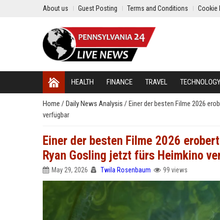
About us
Guest Posting
Terms and Conditions
Cookie 
HEALTH
FINANCE
TRAVEL
TECHNOLOG
Home
/
Daily News Analysis
/
Einer der besten Filme 2026 ero
verfügbar
Einer der besten Filme 2026 erobert
Ryan Gosling jetzt fürs Heimkino ve
May 29, 2026
Twila Rosenbaum
99 views