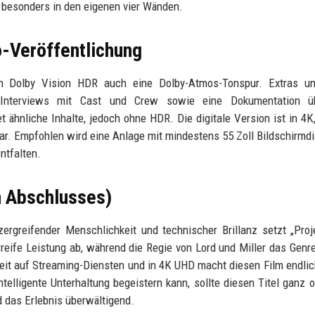
 besonders in den eigenen vier Wänden.
o-Veröffentlichung
in Dolby Vision HDR auch eine Dolby-Atmos-Tonspur. Extras u
f, Interviews mit Cast und Crew sowie eine Dokumentation ü
t ähnliche Inhalte, jedoch ohne HDR. Die digitale Version ist in 4
r. Empfohlen wird eine Anlage mit mindestens 55 Zoll Bildschirmd
ntfalten.
en Abschlusses)
ergreifender Menschlichkeit und technischer Brillanz setzt „Proj
reife Leistung ab, während die Regie von Lord und Miller das Genre
rkeit auf Streaming-Diensten und in 4K UHD macht diesen Film endli
telligente Unterhaltung begeistern kann, sollte diesen Titel ganz 
d das Erlebnis überwältigend.