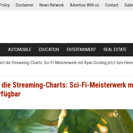
Policy
Disclaimer
News Network
Advertise With us
Contact
Subm
Y
AUTOMOBILE
EDUCATION
ENTERTAINMENT
REAL ESTATE
bert die Streaming-Charts: Sci-Fi-Meisterwerk mit Ryan Gosling jetzt fürs Hei
 die Streaming-Charts: Sci-Fi-Meisterwerk m
rfügbar