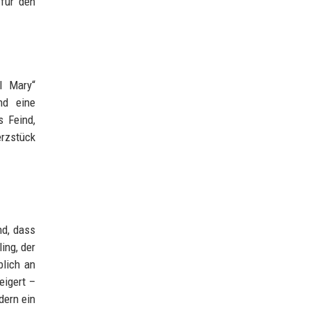
 für den
il Mary“
nd eine
 Feind,
erzstück
nd, dass
ing, der
blich an
eigert –
dern ein