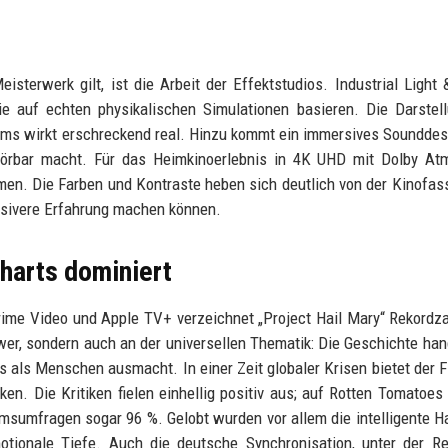
isterwerk gilt, ist die Arbeit der Effektstudios. Industrial Light
 auf echten physikalischen Simulationen basieren. Die Darstell
ms wirkt erschreckend real. Hinzu kommt ein immersives Sounddes
örbar macht. Für das Heimkinoerlebnis in 4K UHD mit Dolby At
n. Die Farben und Kontraste heben sich deutlich von der Kinofas
nsivere Erfahrung machen können.
harts dominiert
rime Video und Apple TV+ verzeichnet „Project Hail Mary“ Rekordz
wer, sondern auch an der universellen Thematik: Die Geschichte han
als Menschen ausmacht. In einer Zeit globaler Krisen bietet der F
en. Die Kritiken fielen einhellig positiv aus; auf Rotten Tomatoes 
msumfragen sogar 96 %. Gelobt wurden vor allem die intelligente H
otionale Tiefe. Auch die deutsche Synchronisation, unter der R