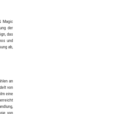
 & Magic
ung der
ign, das
mos und
sung ab,
ahlen an
delt von
ilm eine
erreicht
andlung,
egie von