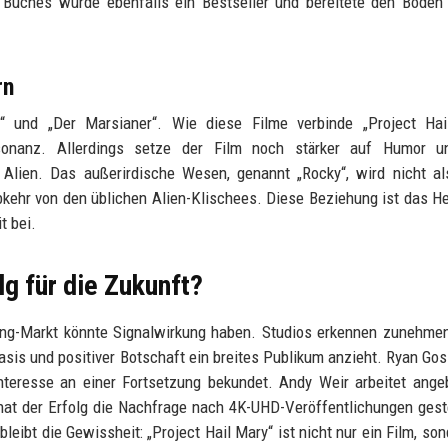
 Buches wurde ebenfalls ein Bestseller und bereitete den Boden
rn
ival“ und „Der Marsianer“. Wie diese Filme verbinde „Project Ha
Resonanz. Allerdings setze der Film noch stärker auf Humor u
ien. Das außerirdische Wesen, genannt „Rocky“, wird nicht als
Abkehr von den üblichen Alien-Klischees. Diese Beziehung ist das H
t bei.
g für die Zukunft?
ing-Markt könnte Signalwirkung haben. Studios erkennen zunehme
sis und positiver Botschaft ein breites Publikum anzieht. Ryan Gosl
Interesse an einer Fortsetzung bekundet. Andy Weir arbeitet ange
t der Erfolg die Nachfrage nach 4K-UHD-Veröffentlichungen gest
leibt die Gewissheit: „Project Hail Mary“ ist nicht nur ein Film, son