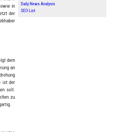
Daily News Analysis
sowie in
SEO List
etzt der
iebhaber
olgt dem
erung an
edrohung
 ist der
en soll.
elten zu
artig.