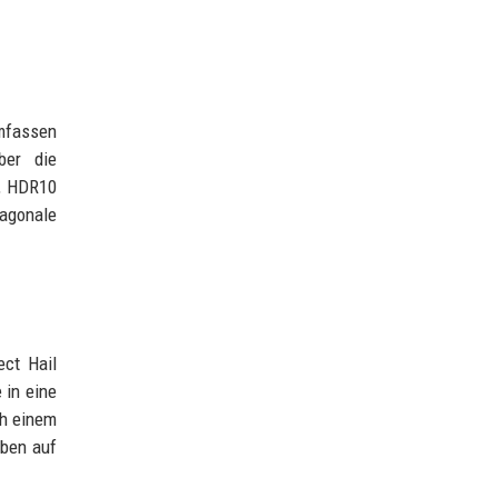
mfassen
ber die
K, HDR10
iagonale
ect Hail
 in eine
ch einem
oben auf