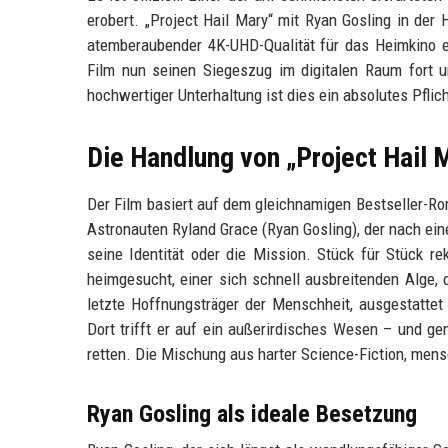
erobert. „Project Hail Mary“ mit Ryan Gosling in der 
atemberaubender 4K-UHD-Qualität für das Heimkino er
Film nun seinen Siegeszug im digitalen Raum fort u
hochwertiger Unterhaltung ist dies ein absolutes Pfli
Die Handlung von „Project Hail 
Der Film basiert auf dem gleichnamigen Bestseller-Ro
Astronauten Ryland Grace (Ryan Gosling), der nach ei
seine Identität oder die Mission. Stück für Stück re
heimgesucht, einer sich schnell ausbreitenden Alge, 
letzte Hoffnungsträger der Menschheit, ausgestatte
Dort trifft er auf ein außerirdisches Wesen – und 
retten. Die Mischung aus harter Science-Fiction, me
Ryan Gosling als ideale Besetzung