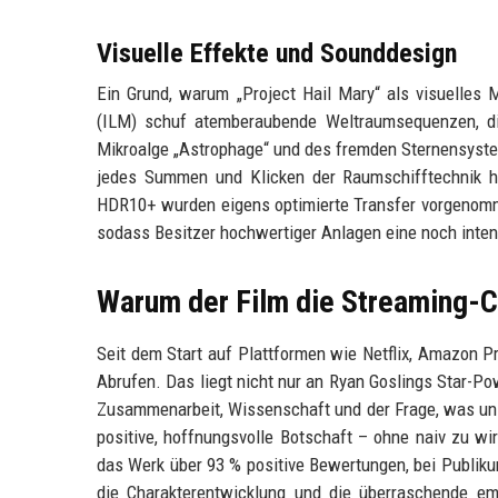
Visuelle Effekte und Sounddesign
Ein Grund, warum „Project Hail Mary“ als visuelles Me
(ILM) schuf atemberaubende Weltraumsequenzen, die
Mikroalge „Astrophage“ und des fremden Sternensyste
jedes Summen und Klicken der Raumschifftechnik h
HDR10+ wurden eigens optimierte Transfer vorgenomme
sodass Besitzer hochwertiger Anlagen eine noch inte
Warum der Film die Streaming-C
Seit dem Start auf Plattformen wie Netflix, Amazon P
Abrufen. Das liegt nicht nur an Ryan Goslings Star-Po
Zusammenarbeit, Wissenschaft und der Frage, was uns 
positive, hoffnungsvolle Botschaft – ohne naiv zu wirk
das Werk über 93 % positive Bewertungen, bei Publiku
die Charakterentwicklung und die überraschende em