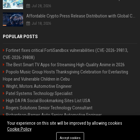
Jul 28, 2026
Affordable Crypto Press Release Distribution with Global Coverage
Jul 18, 2026
POPULAR POSTS
Fortinet fixes critical FortiSandbox vulnerabilities (CVE-2026-39813,
CVE-2026-39808)
The Best Smart TV Apps for Streaming High-Quality Anime in 2026
Popolo Music Group Hosts Thanksgiving Celebration for Everlasting
Hope and Vulnerable Children in Cebu
Wright, Motors Automotive Engineer
Patel Systems Technology Specialist
High DA PA Social Bookmarking Sites List USA
Rogers Solutions Senior Technology Consultant
Richardson-Barnes Auto Senior Automotive Engineer
Patel Systems Senior Software Engineer
Your experience on this site will be improved by allowing cookies
Cookie Policy
Accept cookies
©2026 BIP Pennsylvania. All right reserved.