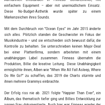
einfachem Equipment – aber mit unermüdlichem Einsatz.
Diese No-Budget-Ästhetik wurde später zu einem
Markenzeichen ihres Sounds.
Mit dem Durchbruch von "Ocean Eyes" im Jahr 2015 änderte
sich alles. Plötzlich standen die Geschwister im Fokus der
Musikindustrie – und sie entschieden sich bewusst dafür, die
Kontrolle zu behalten. Sie unterschrieben keinen Major-Deal
bei einer Plattenfirma, sondern arbeiteten mit einem
unabhängigen Label zusammen. Finneas übernahm die
Produktion, Billie die kreative Leitung. Diese Unabhängigkeit
ermöglichte ihnen, Alben wie "When We All Fall Asleep, Where
Do We Go?" zu schaffen, das 2019 die Charts stürmte und
ihnen mehrere Grammys einbrachte.
Der Erfolg riss nie ab. 2021 folgte "Happier Than Ever", ein
Album, das thematisch tiefer ging und Billies Entwicklung zur
jungen Frau dokumentierte. Auch hier war Finneas wieder der