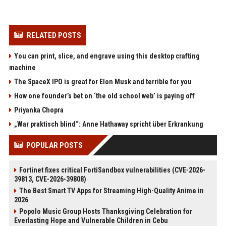
RELATED POSTS
You can print, slice, and engrave using this desktop crafting
machine
The SpaceX IPO is great for Elon Musk and terrible for you
How one founder’s bet on ‘the old school web’ is paying off
Priyanka Chopra
„War praktisch blind“: Anne Hathaway spricht über Erkrankung
POPULAR POSTS
Fortinet fixes critical FortiSandbox vulnerabilities (CVE-2026-
39813, CVE-2026-39808)
The Best Smart TV Apps for Streaming High-Quality Anime in
2026
Popolo Music Group Hosts Thanksgiving Celebration for
Everlasting Hope and Vulnerable Children in Cebu