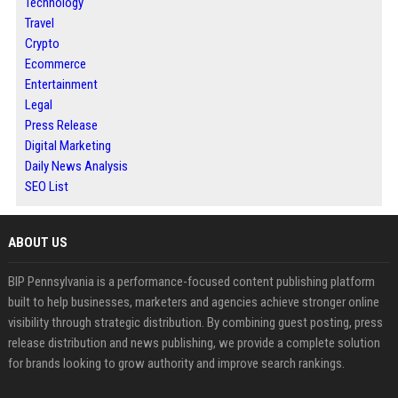
Technology
Travel
Crypto
Ecommerce
Entertainment
Legal
Press Release
Digital Marketing
Daily News Analysis
SEO List
ABOUT US
BIP Pennsylvania is a performance-focused content publishing platform
built to help businesses, marketers and agencies achieve stronger online
visibility through strategic distribution. By combining guest posting, press
release distribution and news publishing, we provide a complete solution
for brands looking to grow authority and improve search rankings.