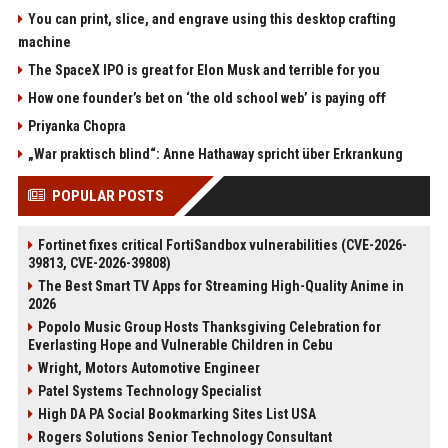
You can print, slice, and engrave using this desktop crafting
machine
The SpaceX IPO is great for Elon Musk and terrible for you
How one founder’s bet on ‘the old school web’ is paying off
Priyanka Chopra
„War praktisch blind“: Anne Hathaway spricht über Erkrankung
POPULAR POSTS
Fortinet fixes critical FortiSandbox vulnerabilities (CVE-2026-
39813, CVE-2026-39808)
The Best Smart TV Apps for Streaming High-Quality Anime in
2026
Popolo Music Group Hosts Thanksgiving Celebration for
Everlasting Hope and Vulnerable Children in Cebu
Wright, Motors Automotive Engineer
Patel Systems Technology Specialist
High DA PA Social Bookmarking Sites List USA
Rogers Solutions Senior Technology Consultant